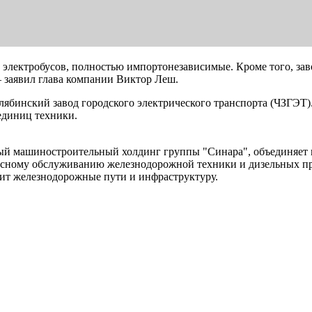
электробусов, полностью импортонезависимые. Кроме того, зав
— заявил глава компании Виктор Леш.
ябинский завод городского электрического транспорта (ЧЗГЭТ)
единиц техники.
 машиностроительный холдинг группы "Синара", объединяет н
исному обслуживанию железнодорожной техники и дизельных пр
жит железнодорожные пути и инфраструктуру.