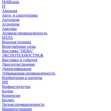
HeliRussia
IT
Авиация
Авто- и спецтехника
Автопром
Агропром
Арктика
Атомная промышленность
БПЛА
Военная техника
Вооружённые силы
Выставка "НЕВА"
ЭКСПОТЕХНОСТРАЖ
Выставки и события
Двигателестроение
Диверсификация
Добывающая промышленность
Изобретения и патенты
ИИ
Инфраструктура
Кадры
Конверсия
Космос
Легкая промышленность
Машиностроение