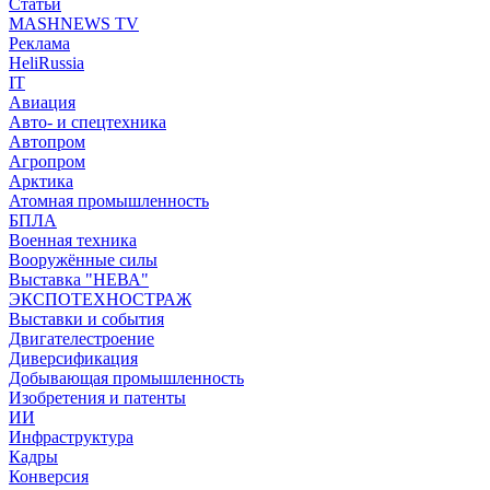
Статьи
MASHNEWS TV
Реклама
HeliRussia
IT
Авиация
Авто- и спецтехника
Автопром
Агропром
Арктика
Атомная промышленность
БПЛА
Военная техника
Вооружённые силы
Выставка "НЕВА"
ЭКСПОТЕХНОСТРАЖ
Выставки и события
Двигателестроение
Диверсификация
Добывающая промышленность
Изобретения и патенты
ИИ
Инфраструктура
Кадры
Конверсия