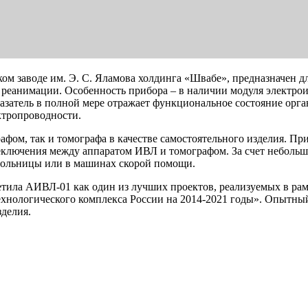
м заводе им. Э. С. Яламова холдинга «Швабе», предназначен д
и реанимации. Особенность прибора – в наличии модуля электро
затель в полной мере отражает функциональное состояние органо
ктропроводности.
фом, так и томографа в качестве самостоятельного изделия. Пр
реключения между аппаратом ИВЛ и томографом. За счет небольш
 больницы или в машинах скорой помощи.
тила АИВЛ-01 как один из лучших проектов, реализуемых в ра
хнологического комплекса России на 2014-2021 годы». Опытный 
зделия.