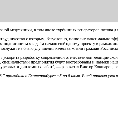
чной медтехники, в том числе турбинных генераторов потока д
трудничество с которым, безусловно, позволит максимально эф
м подписанием мы даём начало ещё одному проекту в рамках до
 послужит на благо улучшения качества жизни граждан Российс
т ускорить разработку современной отечественной медицинской
специалистами предприятия будут востребованы и навыки наших
 курсовых и дипломных работ", — рассказал Виктор Кокшаров, р
оходила в Екатеринбурге с 5 по 8 июля. В ней приняли участи