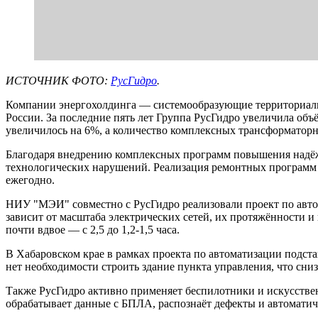
ИСТОЧНИК ФОТО:
РусГидро
.
Компании энергохолдинга — системообразующие территориальн
России. За последние пять лет Группа РусГидро увеличила об
увеличилось на 6%, а количество комплексных трансформатор
Благодаря внедрению комплексных программ повышения надёж
технологических нарушений. Реализация ремонтных программ и
ежегодно.
НИУ "МЭИ" совместно с РусГидро реализовали проект по автом
зависит от масштаба электрических сетей, их протяжённости 
почти вдвое — с 2,5 до 1,2-1,5 часа.
В Хабаровском крае в рамках проекта по автоматизации подс
нет необходимости строить здание пункта управления, что сни
Также РусГидро активно применяет беспилотники и искусстве
обрабатывает данные с БПЛА, распознаёт дефекты и автоматич