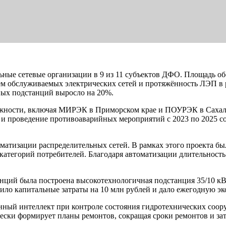
ые сетевые организации в 9 из 11 субъектов ДФО. Площадь обс
ъём обслуживаемых электрических сетей и протяжённость ЛЭП в 
ных подстанций выросло на 20%.
ности, включая МИРЭК в Приморском крае и ПОУРЭК в Сахалин
 проведение противоаварийных мероприятий с 2023 по 2025 сок
атизации распределительных сетей. В рамках этого проекта бы
и категорий потребителей. Благодаря автоматизации длительно
танций была построена высокотехнологичная подстанция 35/10 
зило капитальные затраты на 10 млн рублей и дало ежегодную э
нный интеллект при контроле состояния гидротехнических соо
ески формирует планы ремонтов, сокращая сроки ремонтов и за