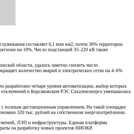
луживания составляет 6,1 млн км2, почти 36% территории
регионе на 10%. Число подстанций 35–220 кВ также
ской области, удалось заметно снизить число
ращает количество аварий в электрических сетях на 4–6%
ло разработано четыре уровня автоматизации, выбор которых
сть отключений в Корсаковском РЭС Сахалинэнерго уменьшилась
кВ с полным дистанционным управлением. На такой площадке
кономию 320 тыс. рублей на собственном энергопотреблении.
ружений, ЛЭП и инфраструктуры. Единая платформа
траты на разработку новых проектов НИОКР.