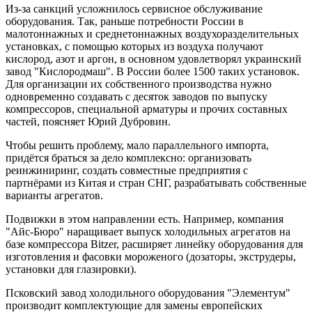
Из-за санкций усложнилось сервисное обслуживание
оборудования. Так, раньше потребности России в
малотоннажных и среднетоннажных воздухоразделительных
установках, с помощью которых из воздуха получают
кислород, азот и аргон, в основном удовлетворял украинский
завод "Кислородмаш". В России более 1500 таких установок.
Для организации их собственного производства нужно
одновременно создавать с десяток заводов по выпуску
компрессоров, специальной арматуры и прочих составных
частей, поясняет Юрий Дубровин.
Чтобы решить проблему, мало параллельного импорта,
придётся браться за дело комплексно: организовать
реинжиниринг, создать совместные предприятия с
партнёрами из Китая и стран СНГ, разрабатывать собственные
варианты агрегатов.
Подвижки в этом направлении есть. Например, компания
"Айс-Бюро" наращивает выпуск холодильных агрегатов на
базе компрессора Bitzer, расширяет линейку оборудования для
изготовления и фасовки мороженого (дозаторы, экструдеры,
установки для глазировки).
Псковский завод холодильного оборудования "Элементум"
производит комплектующие для замены европейских