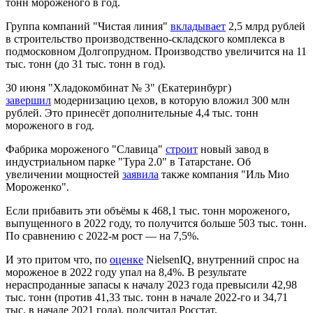
тонн мороженого в год.
Группа компаний "Чистая линия"
вкладывает
2,5 млрд рублей
в строительство производственно-складского комплекса в
подмосковном Долгопрудном. Производство увеличится на 11
тыс. тонн (до 31 тыс. тонн в год).
30 июня "Хладокомбинат № 3" (Екатеринбург)
завершил
модернизацию цехов, в которую вложил 300 млн
рублей. Это принесёт дополнительные 4,4 тыс. тонн
мороженого в год.
Фабрика мороженого "Славица"
строит
новый завод в
индустриальном парке "Тура 2.0" в Татарстане. Об
увеличении мощностей
заявила
также компания "Иль Мио
Мороженко".
Если прибавить эти объёмы к 468,1 тыс. тонн мороженого,
выпущенного в 2022 году, то получится больше 503 тыс. тонн.
По сравнению с 2022-м рост — на 7,5%.
И это притом что, по
оценке
NielsenIQ, внутренний спрос на
мороженое в 2022 году упал на 8,4%. В результате
нераспроданные запасы к началу 2023 года превысили 42,98
тыс. тонн (против 41,33 тыс. тонн в начале 2022-го и 34,71
тыс. в начале 2021 года), подсчитал Росстат.