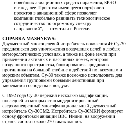
новейших авиационных средств поражения, БРЭО
и так далее. При этом имеющееся портфолио
проектов в авиационной сфере позволяет
компании глобально развивать технологическое
сотрудничество по огромному спектру
направлений", — отметили в Ростехе.
СПРАВКА MASHNEWS:
Двухместный многоцелевой истребитель поколения 4+ Су-30
предназначен для уничтожения воздушных целей в любых
метеорологических условиях, а также на фоне земли при
применении активных и пассивных помех, контроля
воздушного пространства, блокирования аэродромов
противника на большой глубине и действий по наземным и
морским объектам. Су-30 также возможно использовать для
управления групповыми боевыми действиями при
завоевании господства в воздухе.
С 1992 года Су-30 пережил несколько модификаций,
последней из которых стал модернизированный
сверхманевренный многофункциональный двухместный
истребитель Су-30СМ2. Истребитель Су-30МКИ формирует
основу фронтовой авиации ВВС Индии: на вооружении
страны состоит около 270 таких машин.