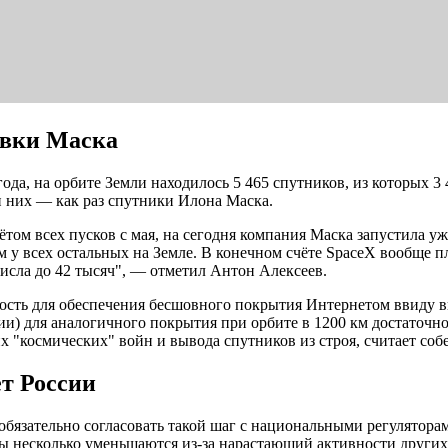
овки Маска
2 года, на орбите Земли находилось 5 465 спутников, из котор
и них — как раз спутники Илона Маска.
том всех пусков с мая, на сегодня компания Маска запустила уже
ем у всех остальных на Земле. В конечном счёте SpaceX вообще 
сла до 42 тысяч", — отметил Антон Алексеев.
ость для обеспечения бесшовного покрытия Интернетом ввиду в
) для аналогичного покрытия при орбите в 1200 км достаточно 
 "космических" войн и вывода спутников из строя, считает соб
т России
о обязательно согласовать такой шаг с национальными регулято
 несколько уменьшаются из-за нарастающий активности других