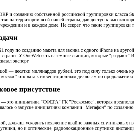
ОКР и созданию собственной российской группировки класса St
ство на территории всей нашей страны, дав доступ к высокоско
чреждении и в каждом доме. Не секрет, что такие группировки
адачи
1 году по созданию макета для звонка с одного iPhone на друг
страны. У OneWeb есть наземные станции, которые "раздают" Инте
казал эксперт.
шой — десятки миллиардов рублей, это под силу только очень 
й космос" открыта к инвестиционным диалогам по продолжению
ковое присутствие
 — это инициатива "СФЕРА" ГК "Роскосмос", которая предполаг
бщалось о запуске инициативы компании "Мегафон" по создани
ной, должны ускорить появление крайне важных спутниковых гр
спутники, но и оптические, радиолокационные спутники дистанц