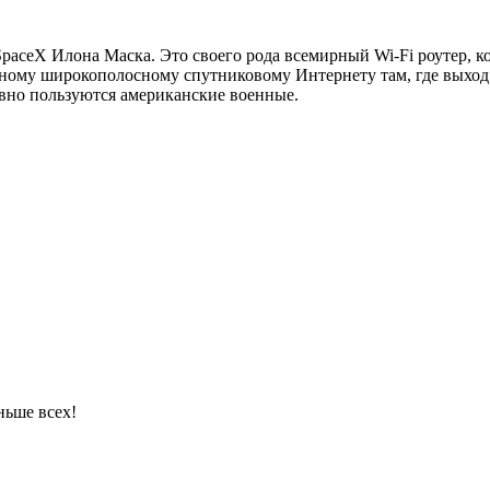
paceX Илона Маска. Это своего рода всемирный Wi-Fi роутер, ко
ному широкополосному спутниковому Интернету там, где выход 
вно пользуются американские военные.
ньше всех!