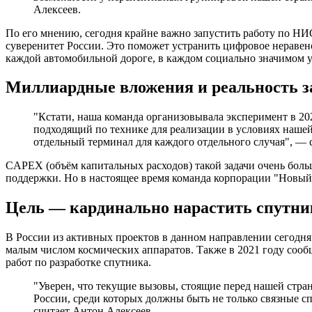
Алексеев.
По его мнению, сегодня крайне важно запустить работу по НИ
суверенитет России. Это поможет устранить цифровое неравен
каждой автомобильной дороге, в каждом социально значимом у
Миллиардные вложения и реальность з
"Кстати, наша команда организовывала эксперимент в 202
подходящий по технике для реализации в условиях нашей 
отдельный терминал для каждого отдельного случая", — с
CAPEX (объём капитальных расходов) такой задачи очень боль
поддержки. Но в настоящее время команда корпорации "Новы
Цель — кардинально нарастить спутни
В России из активных проектов в данном направлении сегодня
малым числом космических аппаратов. Также в 2021 году соо
работ по разработке спутника.
"Уверен, что текущие вызовы, стоящие перед нашей стра
России, среди которых должны быть не только связные 
считает Антон Алексеев.