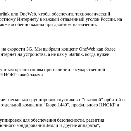
arlink или OneWeb, чтобы обеспечить технологический
ростному Интернету в каждый отдалённый уголок России, на
 также особенно важны при двойном назначении.
ой на скорости 3G. Мы выбрали концепт OneWeb как более
рнет на устройства, а не как у Starlink, когда нужен
крупным организациям при наличии государственной
 НИОКР такой задачи.
ает несколько группировок спутников с "высокой" орбитой и
ю отдельной компании "Бюро 1440", профильного НИОКР и
уппировок для обеспечения безопасности, развития
ионного зондирования Земли и другие аппараты", —