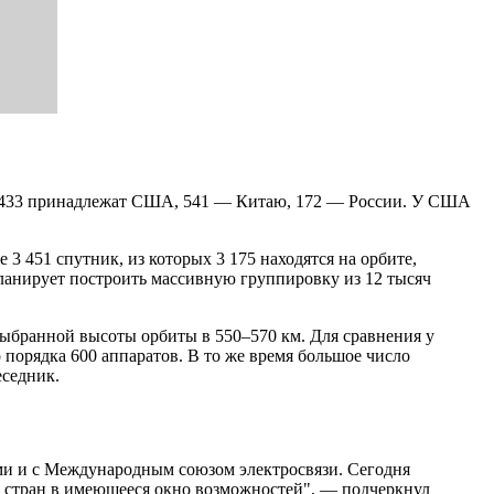
ых 3 433 принадлежат США, 541 — Китаю, 172 — России. У США
 3 451 спутник, из которых 3 175 находятся на орбите,
планирует построить массивную группировку из 12 тысяч
ыбранной высоты орбиты в 550–570 км. Для сравнения у
порядка 600 аппаратов. В то же время большое число
еседник.
рами и с Международным союзом электросвязи. Сегодня
 стран в имеющееся окно возможностей", — подчеркнул