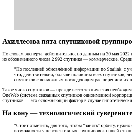
Ахиллесова пята спутниковой группир
По словам эксперта, действительно, по данным на 30 мая 202
из обозначенного числа 2 992 спутника — коммерческие. Сред
"По последней обновлённой информации по Starlink, с учё
что, действительно, больше половины всех спутников, ч
спутников с возможным последующим расширением их чи
Такое число спутников — прежде всего техническая необходим
OneWeb (система связанных спутников одноименной корпорации
спутников — это осложняющий фактор в случае гипотетических
На кону — технологический суверените
"Стоит отметить, для того, чтобы "занять" орбиту, нужн
возможности у перспективных группировок нашей страны