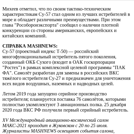
Михеев отметил, что по своим тактико-техническим
характеристикам Су-57 стал одним из лучших истребителей в
мире и обладает различными преимуществами. При этом
глава "Рособоронэкспорта" сообщил о наличии плотной
конкуренции со стороны американских, европейских и
китайских компаний.
СПРАВКА MASHNEWS:
Су-57 (проектный индекс Т-50) — российский
многофункциональный истребитель пятого поколения,
созданный ОКБ Сухого (входит в ОАК госкорпорации
"Ростех") в рамках комплексной целевой программы "ПАК
ФА". Самолёт разработан для замены в российских ВКС
тяжёлого истребителя Су-27 и предназначен для уничтожения
всех видов воздушных, наземных и надводных целей.
Летом 2019 года запущено серийное производство
истребителя; планируется поставка 76 самолётов, которыми
полностью укомплектуют 3 авиационных полка. 25 декабря
2020 года ВКС РФ получили первый серийный истребитель.
XV Международный авиационно-космический салон
МАКС-2021 проходит в Жуковском с 20 по 25 июля.
Журналисты MASHNEWS освещают события салона,