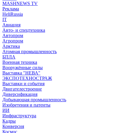
MASHNEWS TV
Реклама
HeliRussia
IT
Авиация
Авто- и спецтехника
Автопром
Агропром
Арктика
Атомная промышленность
БПЛА
Военная техника
Вооружённые силы
Выставка "НЕВА"
ЭКСПОТЕХНОСТРАЖ
Выставки и события
Двигателестроение
Диверсификация
Добывающая промышленность
Изобретения и патенты
ИИ
Инфраструктура
Кадры
Конверсия
Космос