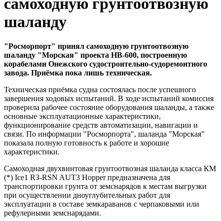
самоходную грунтоотвозную
шаланду
"Росморпорт" принял самоходную грунтоотвозную
шаланду "Морская" проекта HB-600, построенную
корабелами Онежского судостроительно-судоремонтного
завода. Приёмка пока лишь техническая.
Техническая приёмка судна состоялась после успешного
завершения ходовых испытаний. В ходе испытаний комиссия
проверила рабочее состояние оборудования шаланды, а также
основные эксплуатационные характеристики,
функционирование средств автоматизации, навигации и
связи. По информации "Росморпорта", шаланда "Морская"
показала полную готовность к работе и хорошие
характеристики.
Самоходная двухвинтовая грунтоотвозная шаланда класса КМ
(*) Iсе1 R3-RSN AUT3 Hopper предназначена для
транспортировки грунта от земснарядов к местам выгрузки
при осуществлении дноуглубительных работ для
эксплуатации в составе земкараванов с черпаковыми или
рефулерными земснарядами.