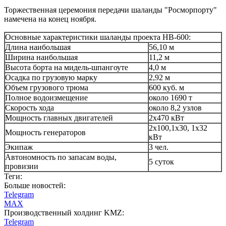
Торжественная церемония передачи шаланды "Росморпорту"
намечена на конец ноября.
Основные характеристики шаланды проекта HB-600:
Длина наибольшая
56,10 м
Ширина наибольшая
11,2 м
Высота борта на мидель-шпангоуте
4,0 м
Осадка по грузовую марку
2,92 м
Объем грузового трюма
600 куб. м
Полное водоизмещение
около 1690 т
Скорость хода
около 8,2 узлов
Мощность главных двигателей
2х470 кВт
2х100,1х30, 1х32
Мощность генераторов
кВт
Экипаж
3 чел.
Автономность по запасам воды,
5 суток
провизии
Теги:
Больше новостей:
Telegram
MAX
Производственный холдинг KMZ:
Telegram