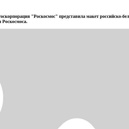
скорпорация "Роскосмос" представила макет российско-бел
л Роскосмоса.