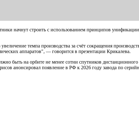
тники начнут строить с использованием принципов унификации 
увеличение темпа производства за счёт сокращения производств
ических аппаратов", — говорится в презентации Крикалева.
должно быть на орбите не менее сотни спутников дистанционног
орисов анонсировал появление в РФ к 2026 году завода по серий