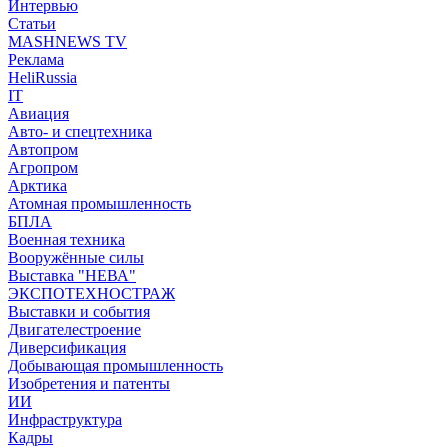
Интервью
Статьи
MASHNEWS TV
Реклама
HeliRussia
IT
Авиация
Авто- и спецтехника
Автопром
Агропром
Арктика
Атомная промышленность
БПЛА
Военная техника
Вооружённые силы
Выставка "НЕВА"
ЭКСПОТЕХНОСТРАЖ
Выставки и события
Двигателестроение
Диверсификация
Добывающая промышленность
Изобретения и патенты
ИИ
Инфраструктура
Кадры