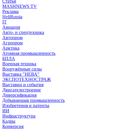
Статьи
MASHNEWS TV
Реклама
HeliRussia
IT
Авиация
Авто- и спецтехника
Автопром
Агропром
Арктика
Атомная промышленность
БПЛА
Военная техника
Вооружённые силы
Выставка "НЕВА"
ЭКСПОТЕХНОСТРАЖ
Выставки и события
Двигателестроение
Диверсификация
Добывающая промышленность
Изобретения и патенты
ИИ
Инфраструктура
Кадры
Конверсия