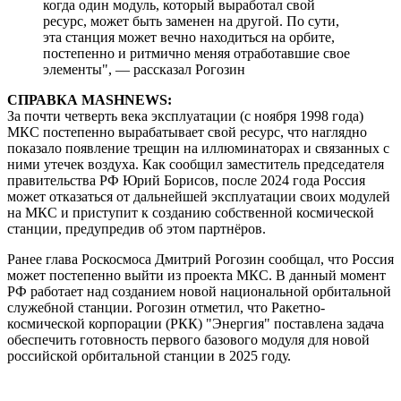
когда один модуль, который выработал свой
ресурс, может быть заменен на другой. По сути,
эта станция может вечно находиться на орбите,
постепенно и ритмично меняя отработавшие свое
элементы", — рассказал Рогозин
СПРАВКА MASHNEWS:
За почти четверть века эксплуатации (с ноября 1998 года)
МКС постепенно вырабатывает свой ресурс, что наглядно
показало появление трещин на иллюминаторах и связанных с
ними утечек воздуха. Как сообщил заместитель председателя
правительства РФ Юрий Борисов, после 2024 года Россия
может отказаться от дальнейшей эксплуатации своих модулей
на МКС и приступит к созданию собственной космической
станции, предупредив об этом партнёров.
Ранее глава Роскосмоса Дмитрий Рогозин сообщал, что Россия
может постепенно выйти из проекта МКС. В данный момент
РФ работает над созданием новой национальной орбитальной
служебной станции. Рогозин отметил, что Ракетно-
космической корпорации (РКК) "Энергия" поставлена задача
обеспечить готовность первого базового модуля для новой
российской орбитальной станции в 2025 году.