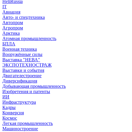
HeliRussia
IT
Авиация
Авто- и спецтехника
Автопром
Агропром
Арктика
Атомная промышленность
БПЛА
Военная техника
Вооружённые силы
Выставка "НЕВА"
ЭКСПОТЕХНОСТРАЖ
Выставки и события
Двигателестроение
Диверсификация
Добывающая промышленность
Изобретения и патенты
ИИ
Инфраструктура
Кадры
Конверсия
Космос
Легкая промышленность
Машиностроение