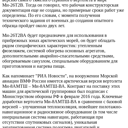
Ми-26Т2В. Тогда он говорил, что рабочая конструкторская
документация еще не создана, но примерные сроки работ уже
определены. По его словам, с момента получения
технического задания от военных до создания опытного
образца пройдет около двух лет.
Ми-26Т2ВА будет предназначен для использования в
прибрежных зонах арктических морей, он будет обладать
рядом специфических характеристик: утепленным
фюзеляжем, системой обогрева основных агрегатов,
дополнительными аварийно-спасательными средствами,
обогреваемым санузлом, специальным оборудованием для
приготовления и нагрева пищи.
Как напоминает "РИА Новости", на вооружении Морской
авиации ВМФ России имеется арктическая версия вертолета
Ми-8АМТШ – Ми-8АМТШ-ВА. Контракт на поставку этих
машин для арктической группировки был подписан с
Министерством обороны РФ в феврале 2016 года. Ключевые
доработки вертолета Ми-8АМТШ-ВА в сравнении с базовой
версией – улучшенная теплоизоляция, новейшее пилотажно-
навигационное и радиосвязное оборудование (в том числе
инерциальная система навигации, работающая при
отсутствии спутниковых сигналов), уникальная
запатентованная система подогрева двигателей и