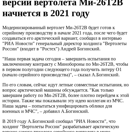
версии вертолета Ми-26Т2В
начнется в 2021 году
Модернизированный вертолет Ми-26Т2В будет готов к
серийному производству в начале 2021 года, после чего будет
создаваться его арктический вариант, сообщил в интервью
"РИА Новости" генеральный директор холдинга "Вертолеты
России" (входит в "Ростех") Андрей Богинский.
"Наша первая задача сегодня – завершить испытания по
заключенному контракту с Минобороны по Ми-26Т2В, чтобы
в первом полугодии следующего года получить литеру О1
(начало серийного производства)", – сказал А.Богинский.
По его словам, сейчас идут летные совместные испытания, но
вопрос арктической машины обсуждается. "Как только
завершим работу по Ми-26Т2В, более плотно перейдем к этой
истории. Также мы показывали эту идею коллегам из МЧС.
Наша задача – попытаться унифицировать облики для
военных и МЧС", – добавил А.Богинский.
В 2019 году А.Богинский сообщал "РИА Новости", что
холдинг "Вертолеты России" разрабатывает арктическую
версию самого тяжелого серийного вертолета в мире