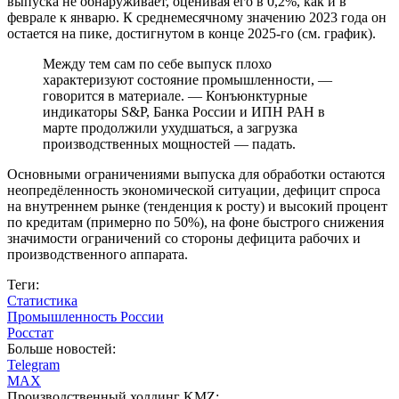
выпуска не обнаруживает, оценивая его в 0,2%, как и в
феврале к январю. К среднемесячному значению 2023 года он
остается на пике, достигнутом в конце 2025-го (см. график).
Между тем сам по себе выпуск плохо
характеризуют состояние промышленности, —
говорится в материале. — Конъюнктурные
индикаторы S&P, Банка России и ИПН РАН в
марте продолжили ухудшаться, а загрузка
производственных мощностей — падать.
Основными ограничениями выпуска для обработки остаются
неопредёленность экономической ситуации, дефицит спроса
на внутреннем рынке (тенденция к росту) и высокий процент
по кредитам (примерно по 50%), на фоне быстрого снижения
значимости ограничений со стороны дефицита рабочих и
производственного аппарата.
Теги:
Статистика
Промышленность России
Росстат
Больше новостей:
Telegram
MAX
Производственный холдинг KMZ: