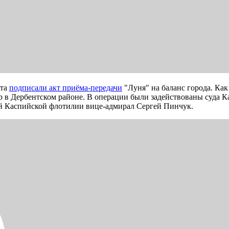
нта
подписали акт приёма-передачи
"Луня" на баланс города. Ка
р в Дербентском районе. В операции были задействованы суда К
й Каспийской флотилии вице-адмирал Сергей Пинчук.