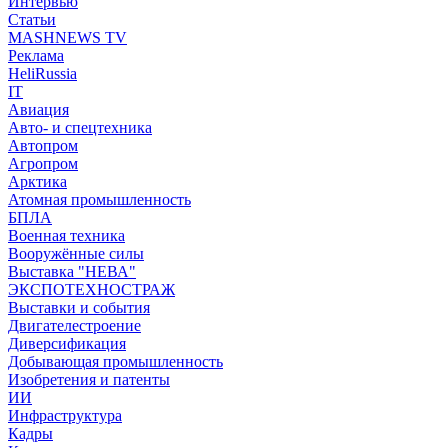
Интервью
Статьи
MASHNEWS TV
Реклама
HeliRussia
IT
Авиация
Авто- и спецтехника
Автопром
Агропром
Арктика
Атомная промышленность
БПЛА
Военная техника
Вооружённые силы
Выставка "НЕВА"
ЭКСПОТЕХНОСТРАЖ
Выставки и события
Двигателестроение
Диверсификация
Добывающая промышленность
Изобретения и патенты
ИИ
Инфраструктура
Кадры