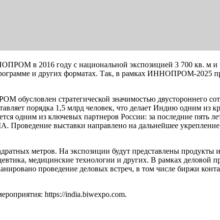
НОПРОМ в 2016 году с национальной экспозицией 3 700 кв. м и
 программе и других форматах. Так, в рамках ИННОПРОМ-2025 п
М обусловлен стратегической значимостью двустороннего сот
ставляет порядка 1,5 млрд человек, что делает Индию одним и
ся одним из ключевых партнеров России: за последние пять лет 
ША. Проведение выставки направлено на дальнейшее укрепление
адратных метров. На экспозиции будут представлены продукты и
евтика, медицинские технологии и других. В рамках деловой п
нировано проведение деловых встреч, в том числе биржи контак
оприятия: https://india.biwexpo.com.