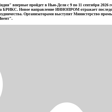
 впервые пройдет в Нью-Дели с 9 по 11 сентября 2026 го
ита БРИКС. Новое направление ИННОПРОМ отражает последо
рудничества. Организаторами выступят Министерство промы
Ивент".