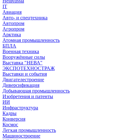
HeliRussia
IT
Авиация
Авто- и спецтехника
Автопром
Агропром
Арктика
Атомная промышленность
БПЛА
Военная техника
Вооружённые силы
Выставка "НЕВА"
ЭКСПОТЕХНОСТРАЖ
Выставки и события
Двигателестроение
Диверсификация
Добывающая промышленность
Изобретения и патенты
ИИ
Инфраструктура
Кадры
Конверсия
Космос
Легкая промышленность
Машиностроение