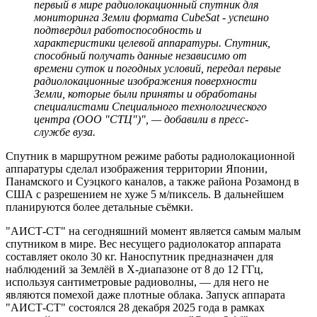
первый в мире радиолокационный спутник для
мониторинга Земли формата CubeSat - успешно
подтвердил работоспособность и
характеристики целевой аппаратуры. Спутник,
способный получать данные независимо от
времени суток и погодных условий, передал первые
радиолокационные изображения поверхности
Земли, которые были приняты и обработаны
специалистами Специального технологического
центра (ООО "СТЦ")", — добавили в пресс-
службе вуза.
Спутник в маршрутном режиме работы радиолокационной
аппаратуры сделал изображения территории Японии,
Панамского и Суэцкого каналов, а также района Розамонд в
США с разрешением не хуже 5 м/пиксель. В дальнейшем
планируются более детальные съёмки.
"АИСТ-СТ" на сегодняшний момент является самым малым
спутником в мире. Вес несущего радиолокатор аппарата
составляет около 30 кг. Наноспутник предназначен для
наблюдений за Землёй в Х-диапазоне от 8 до 12 ГГц,
используя сантиметровые радиоволны, — для него не
являются помехой даже плотные облака. Запуск аппарата
"АИСТ-СТ" состоялся 28 декабря 2025 года в рамках