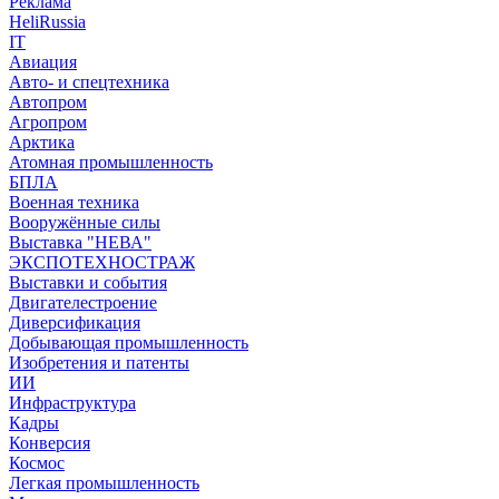
Реклама
HeliRussia
IT
Авиация
Авто- и спецтехника
Автопром
Агропром
Арктика
Атомная промышленность
БПЛА
Военная техника
Вооружённые силы
Выставка "НЕВА"
ЭКСПОТЕХНОСТРАЖ
Выставки и события
Двигателестроение
Диверсификация
Добывающая промышленность
Изобретения и патенты
ИИ
Инфраструктура
Кадры
Конверсия
Космос
Легкая промышленность