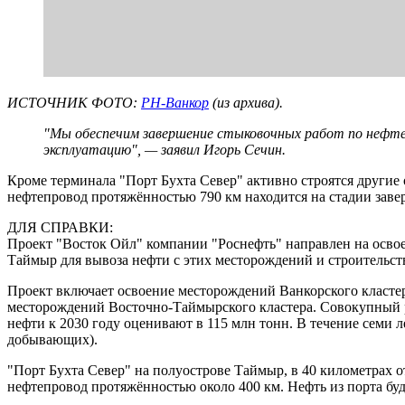
ИСТОЧНИК ФОТО:
РН-Ванкор
(из архива).
"Мы обеспечим завершение стыковочных работ по нефтеп
эксплуатацию", — заявил Игорь Сечин.
Кроме терминала "Порт Бухта Север" активно строятся другие
нефтепровод протяжённостью 790 км находится на стадии заве
ДЛЯ СПРАВКИ:
Проект "Восток Ойл" компании "Роснефть" направлен на освое
Таймыр для вывоза нефти с этих месторождений и строительств
Проект включает освоение месторождений Ванкорского кластер
месторождений Восточно-Таймырского кластера. Совокупный р
нефти к 2030 году оценивают в 115 млн тонн. В течение семи 
добывающих).
"Порт Бухта Север" на полуострове Таймыр, в 40 километрах о
нефтепровод протяжённостью около 400 км. Нефть из порта буд