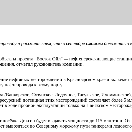
роводу и рассчитываем, что в сентябре сможем доложить о вв
 объекты проекта "Восток Ойл"
—
нефтеперекачивающие станции
ршения, отметил руководитель компании.
ние нефтяных месторождений в Красноярском крае и включает в 
у нефтепровода к этому порту.
а (Ванкорское, Сузунское, Лодочное, Тагульское, Ичемминское)
есурсный потенциал этих месторождений составляет более 5 мл
лет в ходе пробной эксплуатации только на Пайяхском месторожд
т посёлка Диксон будет выдавать мощности до 115 млн тонн. От
ет вывозиться по Северному морскому пути танкерами ледового 