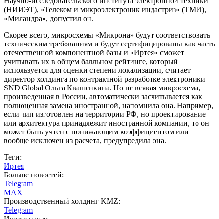
Научно-исследовательского института электронной техники
(НИИЭТ), «Телеком и микроэлектроник индастриз» (ТМИ),
«Миландра», допустил он.
Скорее всего, микросхемы «Микрона» будут соответствовать
техническим требованиям и будут сертифицированы как часть
отечественной компонентной базы и «Иртея» сможет
учитывать их в общем балльном рейтинге, который
используется для оценки степени локализации, считает
директор холдинга по контрактной разработке электроники
SND Global Ольга Квашенкина. Но не всякая микросхема,
произведенная в России, автоматически засчитывается как
полноценная замена иностранной, напомнила она. Например,
если чип изготовлен на территории РФ, но проектирование
или архитектура принадлежит иностранной компании, то он
может быть учтен с понижающим коэффициентом или
вообще исключен из расчета, предупредила она.
Теги:
Иртея
Больше новостей:
Telegram
MAX
Производственный холдинг KMZ:
Telegram
Ищите нас в: