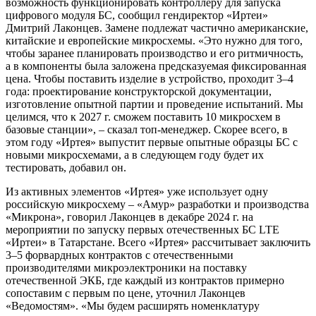
возможность функционировать контроллеру для запуска
цифрового модуля БС, сообщил гендиректор «Иртеи»
Дмитрий Лаконцев. Замене подлежат частично американские,
китайские и европейские микросхемы. «Это нужно для того,
чтобы заранее планировать производство и его ритмичность,
а в компоненты была заложена предсказуемая фиксированная
цена. Чтобы поставить изделие в устройство, проходит 3–4
года: проектирование конструкторской документации,
изготовление опытной партии и проведение испытаний. Мы
целимся, что к 2027 г. сможем поставить 10 микросхем в
базовые станции», – сказал топ-менеджер. Скорее всего, в
этом году «Иртея» выпустит первые опытные образцы БС с
новыми микросхемами, а в следующем году будет их
тестировать, добавил он.
Из активных элементов «Иртея» уже использует одну
российскую микросхему – «Амур» разработки и производства
«Микрона», говорил Лаконцев в декабре 2024 г. на
мероприятии по запуску первых отечественных БС LTE
«Иртеи» в Татарстане. Всего «Иртея» рассчитывает заключить
3–5 форвардных контрактов с отечественными
производителями микроэлектроники на поставку
отечественной ЭКБ, где каждый из контрактов примерно
сопоставим с первым по цене, уточнил Лаконцев
«Ведомостям». «Мы будем расширять номенклатуру