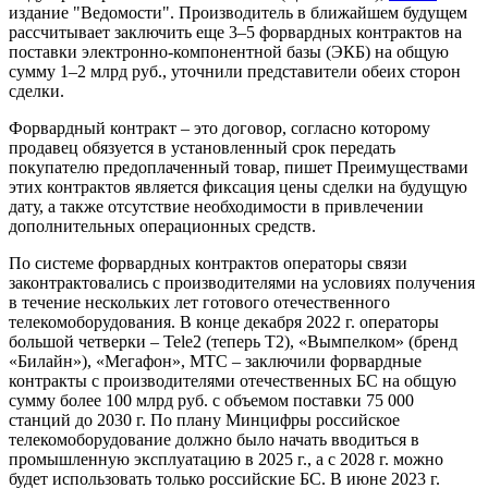
издание "Ведомости". Производитель в ближайшем будущем
рассчитывает заключить еще 3–5 форвардных контрактов на
поставки электронно-компонентной базы (ЭКБ) на общую
сумму 1–2 млрд руб., уточнили представители обеих сторон
сделки.
Форвардный контракт – это договор, согласно которому
продавец обязуется в установленный срок передать
покупателю предоплаченный товар, пишет Преимуществами
этих контрактов является фиксация цены сделки на будущую
дату, а также отсутствие необходимости в привлечении
дополнительных операционных средств.
По системе форвардных контрактов операторы связи
законтрактовались с производителями на условиях получения
в течение нескольких лет готового отечественного
телекомоборудования. В конце декабря 2022 г. операторы
большой четверки – Tele2 (теперь Т2), «Вымпелком» (бренд
«Билайн»), «Мегафон», МТС – заключили форвардные
контракты с производителями отечественных БС на общую
сумму более 100 млрд руб. с объемом поставки 75 000
станций до 2030 г. По плану Минцифры российское
телекомоборудование должно было начать вводиться в
промышленную эксплуатацию в 2025 г., а с 2028 г. можно
будет использовать только российские БС. В июне 2023 г.