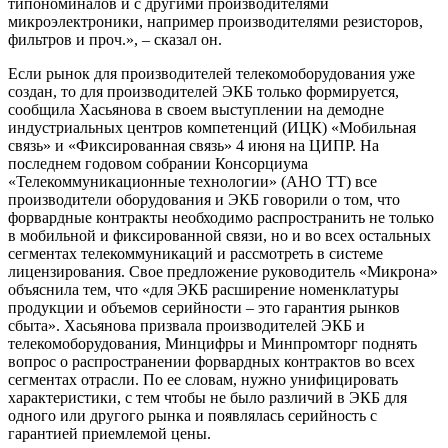
типономиналов и с другими производителями
микроэлектроники, например производителями резисторов,
фильтров и проч.», – сказал он.
Если рынок для производителей телекомоборудования уже
создан, то для производителей ЭКБ только формируется,
сообщила Хасьянова в своем выступлении на демодне
индустриальных центров компетенций (ИЦК) «Мобильная
связь» и «Фиксированная связь» 4 июня на ЦИПР. На
последнем годовом собрании Консорциума
«Телекоммуникационные технологии» (АНО ТТ) все
производители оборудования и ЭКБ говорили о том, что
форвардные контракты необходимо распространить не только
в мобильной и фиксированной связи, но и во всех остальных
сегментах телекоммуникаций и рассмотреть в системе
лицензирования. Свое предложение руководитель «Микрона»
объяснила тем, что «для ЭКБ расширение номенклатуры
продукции и объемов серийности – это гарантия рынков
сбыта». Хасьянова призвала производителей ЭКБ и
телекомоборудования, Минцифры и Минпромторг поднять
вопрос о распространении форвардных контрактов во всех
сегментах отрасли. По ее словам, нужно унифицировать
характеристики, с тем чтобы не было различий в ЭКБ для
одного или другого рынка и появлялась серийность с
гарантией приемлемой цены.