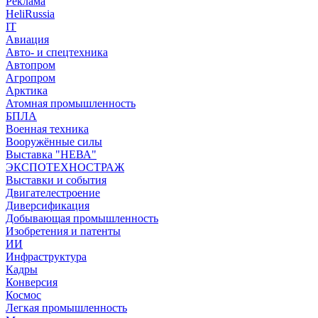
Реклама
HeliRussia
IT
Авиация
Авто- и спецтехника
Автопром
Агропром
Арктика
Атомная промышленность
БПЛА
Военная техника
Вооружённые силы
Выставка "НЕВА"
ЭКСПОТЕХНОСТРАЖ
Выставки и события
Двигателестроение
Диверсификация
Добывающая промышленность
Изобретения и патенты
ИИ
Инфраструктура
Кадры
Конверсия
Космос
Легкая промышленность