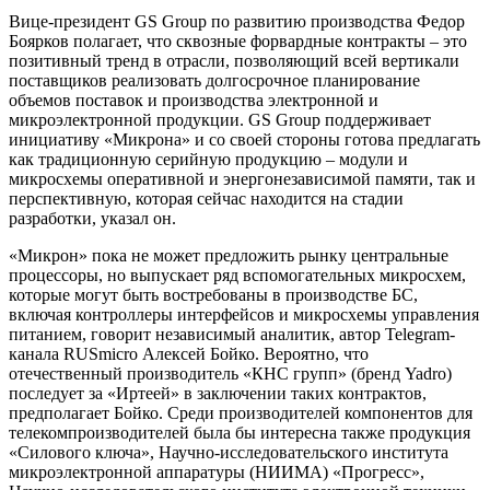
Вице-президент GS Group по развитию производства Федор
Боярков полагает, что сквозные форвардные контракты – это
позитивный тренд в отрасли, позволяющий всей вертикали
поставщиков реализовать долгосрочное планирование
объемов поставок и производства электронной и
микроэлектронной продукции. GS Group поддерживает
инициативу «Микрона» и со своей стороны готова предлагать
как традиционную серийную продукцию – модули и
микросхемы оперативной и энергонезависимой памяти, так и
перспективную, которая сейчас находится на стадии
разработки, указал он.
«Микрон» пока не может предложить рынку центральные
процессоры, но выпускает ряд вспомогательных микросхем,
которые могут быть востребованы в производстве БС,
включая контроллеры интерфейсов и микросхемы управления
питанием, говорит независимый аналитик, автор Telegram-
канала RUSmicro Алексей Бойко. Вероятно, что
отечественный производитель «КНС групп» (бренд Yadro)
последует за «Иртеей» в заключении таких контрактов,
предполагает Бойко. Среди производителей компонентов для
телекомпроизводителей была бы интересна также продукция
«Силового ключа», Научно-исследовательского института
микроэлектронной аппаратуры (НИИМА) «Прогресс»,