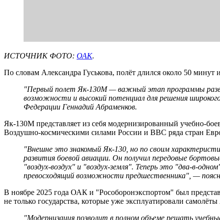
ИСТОЧНИК ФОТО:
ОАК
.
По словам Александра Гуськова, полёт длился около 50 минут и
"Первый полет Як-130М — важный этап программы разви
возможности и высокий потенциал для решения широкого
Федерации Геннадий Абраменков.
Як-130М представляет из себя модернизированный учебно-бое
Воздушно-космическими силами России и ВВС ряда стран Евр
"Внешне это знакомый Як-130, но по своим характерист
развития боевой авиации. Он получил передовые бортовы
"воздух-воздух" и "воздух-земля". Теперь это "два-в-од
превосходящий возможности предшественника", — поясн
В ноябре 2025 года ОАК и "Рособоронэкспортом" был предста
не только государства, которые уже эксплуатировали самолёт
"Модернизация позволит в полном объеме решать учебные 