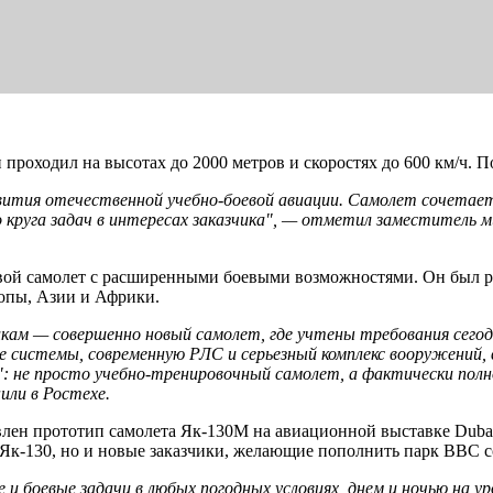
 проходил на высотах до 2000 метров и скоростях до 600 км/ч. П
тия отечественной учебно-боевой авиации. Самолет сочетает
 круга задач в интересах заказчика", — отметил заместитель 
вой самолет с расширенными боевыми возможностями. Он был раз
опы, Азии и Африки.
икам — совершенно новый самолет, где учтены требования сегод
е системы, современную РЛС и серьезный комплекс вооружений,
ном": не просто учебно-тренировочный самолет, а фактически по
или в Ростехе.
влен прототип самолета Як-130М на авиационной выставке Duba
ы Як-130, но и новые заказчики, желающие пополнить парк ВВС
и боевые задачи в любых погодных условиях, днем и ночью на ур