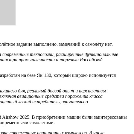
олётное задание выполнено, замечаний к самолёту нет.
 современные технологии, расширенные функциональные
министра промышленности и торговли Российской
работан на базе Як-130, который широко используется
няшнего дня, реальный боевой опыт и перспективы
 включая авиационные средства поражения класса
лноценный легкий истребитель, значительно
i Airshow 2025. В приобретении машин были заинтересованы
 современными самолетами.
овне современных авиационных комплексов. В числе