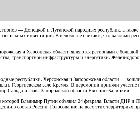
регионов — Донецкой и Луганской народных республик, а также
начительных инвестиций. В ведомстве считают, что валовый ре
порожская и Херсонская области являются регионами с большой 
ства, транспортной инфраструктуры и энергетики. Железнодорож
одные республики, Херсонская и Запорожская области — вошли 
ла в Георгиевском зале Кремля. В церемонии приняли участие
мир Сальдо и глава Запорожской области Евгений Балицкий.
ле которой Владимир Путин объявил 24 февраля. Власти ДНР и 
нии в состав России. Голосование на всех этих территориях про