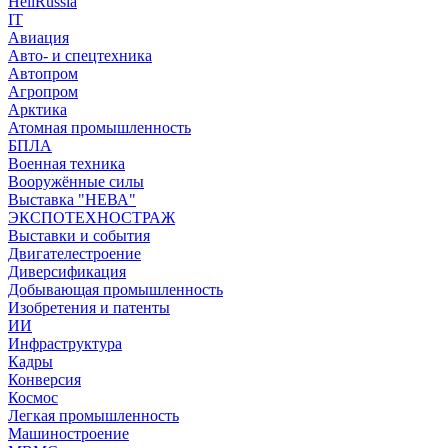
HeliRussia
IT
Авиация
Авто- и спецтехника
Автопром
Агропром
Арктика
Атомная промышленность
БПЛА
Военная техника
Вооружённые силы
Выставка "НЕВА"
ЭКСПОТЕХНОСТРАЖ
Выставки и события
Двигателестроение
Диверсификация
Добывающая промышленность
Изобретения и патенты
ИИ
Инфраструктура
Кадры
Конверсия
Космос
Легкая промышленность
Машиностроение