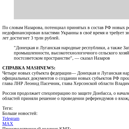
По словам Назарова, потенциал принятых в состав РФ новых 
недофинансирован властями Украины в своё время и требует з
лет достигнет 3 трлн рублей.
"Донецкая и Луганская народные республики, а также За
промышленности, высокотехнологичного сельского хозяй
постсоветском пространстве", — сказал Назаров
СПРАВКА MASHNEWS:
Четыре новых субъекта федерации— Донецкая и Луганская нар
официальных документов о создании новых субъектов РФ прош
глава ЛНР Леонид Пасечник, глава Херсонской области Влади
Россия продолжает спецоперацию по защите Донбасса, о нача
областей приняли решение о проведении референдумов о вхожде
Теги:
Больше новостей:
Telegram
MAX
Производственный холдинг KMZ: