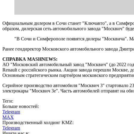
Официальным дилером в Сочи станет "Ключавто", а в Симферо
образом, дилерская сеть автомобильного завода "Москвич" буд
"В Сочи и Симферополе появятся дилеры "Москвича". Ма
Ранее гендиректор Московского автомобильного завода Дмитр
СПРАВКА MASHNEWS:
АО "Московский автомобильный завод "Москвич" (до 2022 года
Renault с российского рынка. Акции завода перешли Москве, 
Основным стратегическим партнёром московского предприят
Серийное производство автомобиля "Москвич 3" стартовало 23
электрокары "Москвич 3е". Часть автомобилей отправят на об
Теги:
Больше новостей:
Telegram
MAX
Производственный холдинг KMZ:
Telegram
Ищите нас в: