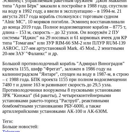
Эсминец с управляемым ракетным оружием "Джон Маккейн"
типа "Арли Бёрк" заказали к постройке в 1988 году, спустили
на воду в 1992 году, а ввели в эксплуатацию – в 1994-м. 21
августа 2017 года корабль столкнулся с торговым судном
"Alnic MC", 10 моряков погибли. Эсминец восстанавливали
до конца 2019 года. Полное водоизмещение корабля – 8775 т,
длина – 153 м, скорость – до 32 узлов. Он вооружён 2 ПУ
системы "Иджис" на 29 носовых и 61 кормовых ячеек для КР
типа "Томагавк" или ЗУР RIM-66 SM-2 или ПЛУР RUM-139
ASROC, 127-мм артустановкой Mark. 45 Mod., 2 зенитными
20-мм ЗАУ "Фаланкс" и др.
Большой противолодочный корабль "Адмирал Виноградов"
проекта 1155, шифр "Фрегат", заложен в 1986 году на
калининградском "Янтаре", спущен на воду в 1987-м, в строю
– с 1988 года. БПК проекта 1155 при полном водоизмещении
7480 т и длине 163 м развивают скорость до 29,5 узла.
Противолодочники вооружены 8 пусковыми установками
ЗРК "Кинжал" (64 ракеты), 2 четырехконтейнерными
установками ракето-торпед "Раструб", реактивными
бомбомётными установкаими РБУ-6000, а также
артиллерийскими установками АК-100 и АК-630М.
Теги:
Больше новостей:
Telegram