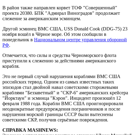
В район также направлен корвет ТОФ "Совершенный"
проекта 20380. БПК "Адмирал Виноградов" продолжает
слежение за американским эсминцем.
Другой эсминец ВМС США, USS Donald Cook (DDG-75) 23
ноября вошёл в Чёрное море. Об этом сообщили в
понедельник в
Национальном центре управления обороной
РФ
.
Отмечается, что силы и средства Черноморского флота
приступили к слежению за действиями американского
корабля.
Это не первый случай нарушения кораблями ВМС США
российских тервод. Одним из самых известных таких
эпизодов стал двойной навал советскими сторожевыми
кораблями "Беззаветный" и "СКР-6" американских крейсера
"Йорктаун" и эсминца "Кэрон". Инцидент произошёл 12
февраля 1988 года. Корабли ВМС США проигнорировали
неоднократные предупреждения пограничников и после
нарушения морской границы СССР были вытеснены
советскими СКР, получив серьёзные повреждения.
СПРАВКА MASHNEWS: