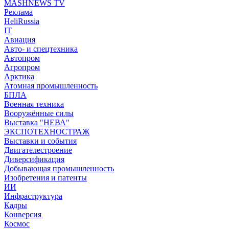
MASHNEWS TV
Реклама
HeliRussia
IT
Авиация
Авто- и спецтехника
Автопром
Агропром
Арктика
Атомная промышленность
БПЛА
Военная техника
Вооружённые силы
Выставка "НЕВА"
ЭКСПОТЕХНОСТРАЖ
Выставки и события
Двигателестроение
Диверсификация
Добывающая промышленность
Изобретения и патенты
ИИ
Инфраструктура
Кадры
Конверсия
Космос