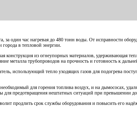
, за один час нагревая до 480 тонн воды. От исправности обору
и города в тепловой энергии.
тная конструкция из огнеупорных материалов, удерживающая те
яние металла трубопроводов на прочность и готовность к дальн
тель, использующий тепло уходящих газов для подогрева поступ
необходимый для горения топлива воздух, и на дымососах, удал
ны для предотвращения нештатных ситуаций при превышении до
волит продлить срок службы оборудования и повысить его надё