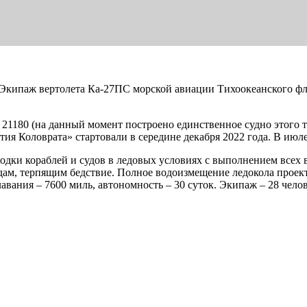
Экипаж вертолета Ка-27ПС морской авиации Тихоокеанского флот
а 21180 (на данный момент построено единственное судно этого 
тия Коловрата» стартовали в середине декабря 2022 года. В июл
дки кораблей и судов в ледовых условиях с выполнением всех в
ам, терпящим бедствие. Полное водоизмещение ледокола проекта
 плавания – 7600 миль, автономность – 30 суток. Экипаж – 28 че