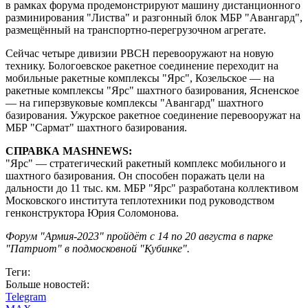
в рамках форума продемонстрируют машину дистанционного
разминирования "Листва" и разгонный блок МБР "Авангард",
размещённый на транспортно-перегрузочном агрегате.
Сейчас четыре дивизии РВСН перевооружают на новую
технику. Бологоевское ракетное соединение переходит на
мобильные ракетные комплексы "Ярс", Козельское — на
ракетные комплексы "Ярс" шахтного базирования, Ясненское
— на гиперзвуковые комплексы "Авангард" шахтного
базирования. Ужурское ракетное соединение перевооружат на
МБР "Сармат" шахтного базирования.
СПРАВКА MASHNEWS:
"Ярс" — стратегический ракетный комплекс мобильного и
шахтного базирования. Он способен поражать цели на
дальности до 11 тыс. км. МБР "Ярс" разработана коллективом
Московского института теплотехники под руководством
генконструктора Юрия Соломонова.
Форум "Армия-2023" пройдёт с 14 по 20 августа в парке
"Патриот" в подмосковной "Кубинке".
Теги:
Больше новостей:
Telegram