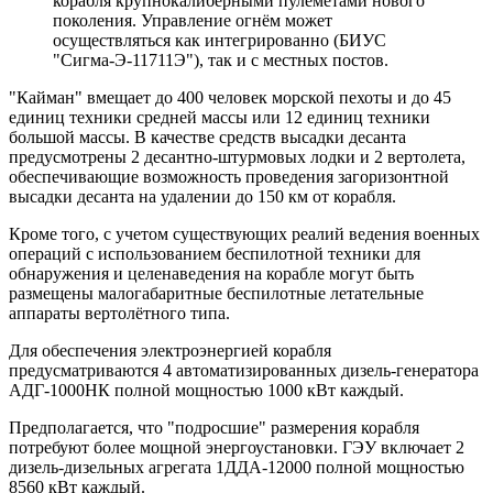
корабля крупнокалиберными пулеметами нового
поколения. Управление огнём может
осуществляться как интегрированно (БИУС
"Сигма-Э-11711Э"), так и с местных постов.
"Кайман" вмещает до 400 человек морской пехоты и до 45
единиц техники средней массы или 12 единиц техники
большой массы. В качестве средств высадки десанта
предусмотрены 2 десантно-штурмовых лодки и 2 вертолета,
обеспечивающие возможность проведения загоризонтной
высадки десанта на удалении до 150 км от корабля.
Кроме того, с учетом существующих реалий ведения военных
операций с использованием беспилотной техники для
обнаружения и целенаведения на корабле могут быть
размещены малогабаритные беспилотные летательные
аппараты вертолётного типа.
Для обеспечения электроэнергией корабля
предусматриваются 4 автоматизированных дизель-генератора
АДГ-1000НК полной мощностью 1000 кВт каждый.
Предполагается, что "подросшие" размерения корабля
потребуют более мощной энергоустановки. ГЭУ включает 2
дизель-дизельных агрегата 1ДДА-12000 полной мощностью
8560 кВт каждый.