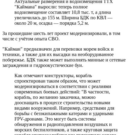
Актуальные размерения и водоизмещения ТТХ
"Каймана" выросли: теперь полное
водоизмещение составляет 10,8 тыс. т, а длина
увеличилась до 155 м. Ширина БДК по КВЛ —
около 20 м, осадка — порядка 5,2 м.
За прошедшие шесть лет проект модернизировали, в том
числе с учётом опыта СВО.
"Кайман" предназначен для перевозки морем войск и
техники, а также для их высадки на необорудованное
побережье. БДК также может выполнять минные и сетевые
заграждения и гидроокустические буи.
Как отмечают конструкторы, корабль
спроектирован таким образом, что может
модернизироваться в соответствии с реалиями
современных боевых действий: "В частности,
корабль, по желанию заказчика, можно
дооснащать в процессе строительства новыми
видами вооружений. Например, средствами для
борьбы с безэкипажными катерами и ударными
FPV-дронами. Это могут быть системы
обнаружения и радиоподавления воздушных и
морских беспилотников, а также круговая защита