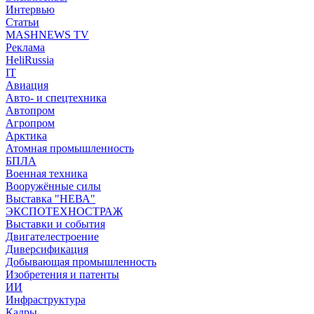
Интервью
Статьи
MASHNEWS TV
Реклама
HeliRussia
IT
Авиация
Авто- и спецтехника
Автопром
Агропром
Арктика
Атомная промышленность
БПЛА
Военная техника
Вооружённые силы
Выставка "НЕВА"
ЭКСПОТЕХНОСТРАЖ
Выставки и события
Двигателестроение
Диверсификация
Добывающая промышленность
Изобретения и патенты
ИИ
Инфраструктура
Кадры