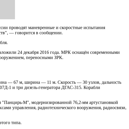
ссии проводят маневренные и скоростные испытания
ств", — говорится в сообщении.
бля.
, заложили 24 декабря 2016 года. МРК оснащён современными
вооружением, переносными ЗРК.
а — 67 м, ширина — 11 м. Скорость — 30 узлов, дальность
07Д-1 и три дизель-генератора ДГАС-315. Корабли
м "Панцирь-М", модернизированной 76,2-мм артустановкой
ами управления, радиотехнического вооружения, радиосвязи,
того типа.