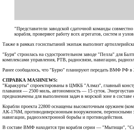
"Представители заводской сдаточной команды совместно
корабля, проверяют работу всех агрегатов, систем и узл
Также в рамках госиспытаний экипаж выполнит артиллерийские
"Буря" строилась на судостроительном заводе "Пелла" для Бал
комплексами управления, РТВ, радиосвязи, навигации, радио
Ранее сообщалось, что "Бурю" планируют передать ВМФ РФ в 2
СПРАВКА MASHNEWS:
"Каракурты" спроектированы в ЦМКБ "Алмаз", главный конст
плавания — 2500 миль, автономность — 15 суток. Энергоустан
предназначены для выполнения задач в морской зоне в составе
Корабли проекта 22800 оснащены высокоточным оружием (ком
АК-176М, противодиверсионным вооружением, переносными зе
навигации, радиоэлектронной борьбы и противодействия.
В составе ВМФ находится три корабля серии — "Мытищи", "Со