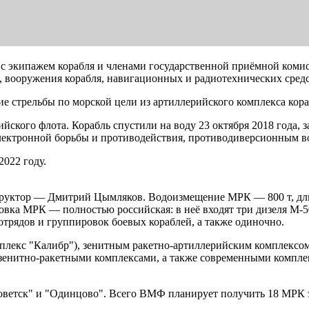
 с экипажем корабля и членами государственной приёмной коми
ов, вооружения корабля, навигационных и радиотехнических сред
 стрельбы по морской цели из артиллерийского комплекса кора
тийского флота. Корабль спустили на воду 23 октября 2018 года
электронной борьбы и противодействия, противодиверсионным 
022 году.
руктор — Дмитрий Цымляков. Водоизмещение МРК — 800 т, длин
овка МРК — полностью российская: в неё входят три дизеля М-5
 отрядов и группировок боевых кораблей, а также одиночно.
плекс "Калибр"), зенитным ракетно-артиллерийским комплексо
нитно-ракетными комплексами, а также современными комплекс
ветск" и "Одинцово". Всего ВМФ планирует получить 18 МРК э