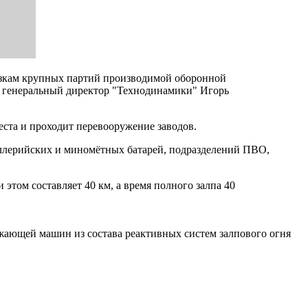
зкам крупных партий производимой оборонной
вил генеральный директор "Технодинамики" Игорь
еста и проходит перевооружение заводов.
иллерийских и миномётных батарей, подразделений ПВО,
том составляет 40 км, а время полного залпа 40
жающей машин из состава реактивных систем залпового огня