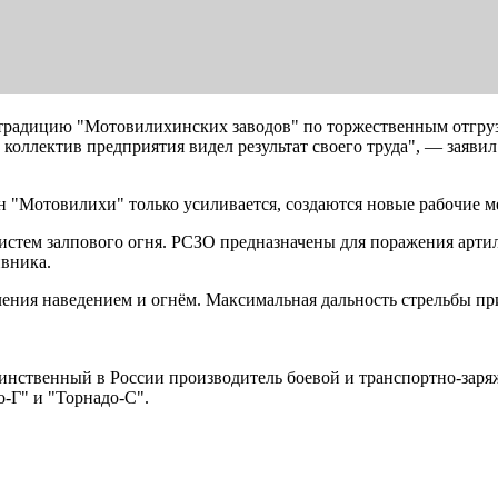
 традицию "Мотовилихинских заводов" по торжественным отгру
сь коллектив предприятия видел результат своего труда", — зая
н "Мотовилихи" только усиливается, создаются новые рабочие м
систем залпового огня. РСЗО предназначены для поражения арт
ивника.
ия наведением и огнём. Максимальная дальность стрельбы при э
инственный в России производитель боевой и транспортно-заря
-Г" и "Торнадо-С".