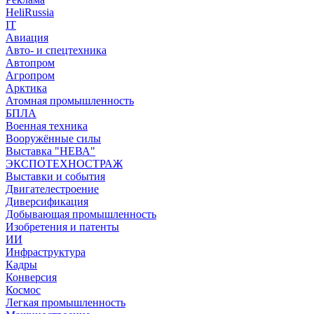
HeliRussia
IT
Авиация
Авто- и спецтехника
Автопром
Агропром
Арктика
Атомная промышленность
БПЛА
Военная техника
Вооружённые силы
Выставка "НЕВА"
ЭКСПОТЕХНОСТРАЖ
Выставки и события
Двигателестроение
Диверсификация
Добывающая промышленность
Изобретения и патенты
ИИ
Инфраструктура
Кадры
Конверсия
Космос
Легкая промышленность