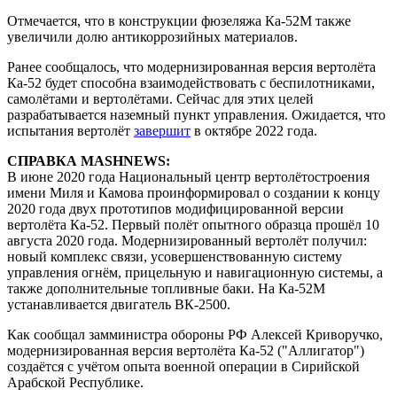
Отмечается, что в конструкции фюзеляжа Ка-52М также
увеличили долю антикоррозийных материалов.
Ранее сообщалось, что модернизированная версия вертолёта
Ка-52 будет способна взаимодействовать с беспилотниками,
самолётами и вертолётами. Сейчас для этих целей
разрабатывается наземный пункт управления. Ожидается, что
испытания вертолёт
завершит
в октябре 2022 года.
СПРАВКА MASHNEWS:
В июне 2020 года Национальный центр вертолётостроения
имени Миля и Камова проинформировал о создании к концу
2020 года двух прототипов модифицированной версии
вертолёта Ка-52. Первый полёт опытного образца прошёл 10
августа 2020 года. Модернизированный вертолёт получил:
новый комплекс связи, усовершенствованную систему
управления огнём, прицельную и навигационную системы, а
также дополнительные топливные баки. На Ка-52М
устанавливается двигатель ВК-2500.
Как сообщал замминистра обороны РФ Алексей Криворучко,
модернизированная версия вертолёта Ка-52 ("Аллигатор")
создаётся с учётом опыта военной операции в Сирийской
Арабской Республике.