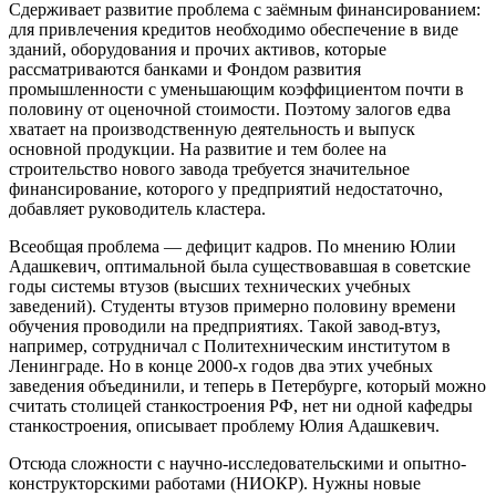
Сдерживает развитие проблема с заёмным финансированием:
для привлечения кредитов необходимо обеспечение в виде
зданий, оборудования и прочих активов, которые
рассматриваются банками и Фондом развития
промышленности с уменьшающим коэффициентом почти в
половину от оценочной стоимости. Поэтому залогов едва
хватает на производственную деятельность и выпуск
основной продукции. На развитие и тем более на
строительство нового завода требуется значительное
финансирование, которого у предприятий недостаточно,
добавляет руководитель кластера.
Всеобщая проблема — дефицит кадров. По мнению Юлии
Адашкевич, оптимальной была существовавшая в советские
годы системы втузов (высших технических учебных
заведений). Студенты втузов примерно половину времени
обучения проводили на предприятиях. Такой завод-втуз,
например, сотрудничал с Политехническим институтом в
Ленинграде. Но в конце 2000-х годов два этих учебных
заведения объединили, и теперь в Петербурге, который можно
считать столицей станкостроения РФ, нет ни одной кафедры
станкостроения, описывает проблему Юлия Адашкевич.
Отсюда сложности с научно-исследовательскими и опытно-
конструкторскими работами (НИОКР). Нужны новые