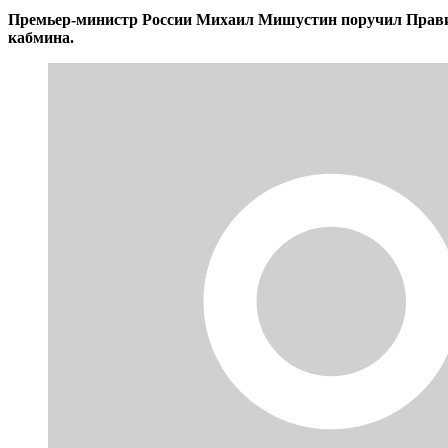
Премьер-министр России Михаил Мишустин поручил Правите
кабмина.