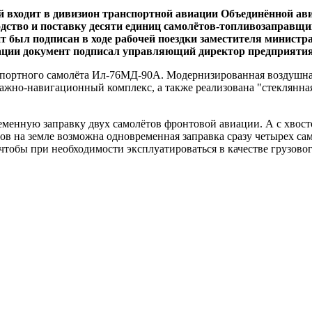
й входит в дивизион транспортной авиации Объединённой ав
одство и поставку десяти единиц самолётов-топливозаправщ
 был подписан в ходе рабочей поездки заместителя министр
рации документ подписал управляющий директор предприяти
спортного самолёта Ил-76МД-90А. Модернизированная воздушная
жно-навигационный комплекс, а также реализована "стеклянная
енную заправку двух самолётов фронтовой авиации. А с хвосто
ов на земле возможна одновременная заправка сразу четырех с
чтобы при необходимости эксплуатироваться в качестве грузовог