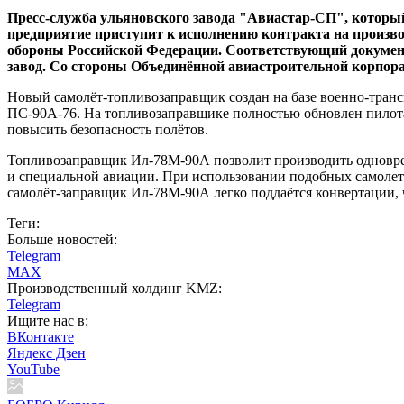
Пресс-служба ульяновского завода "Авиастар-СП", которы
предприятие приступит к исполнению контракта на произв
обороны Российской Федерации. Соответствующий документ
завод. Со стороны Объединённой авиастроительной корпо
Новый самолёт-топливозаправщик создан на базе военно-тран
ПС-90А-76. На топливозаправщике полностью обновлен пилота
повысить безопасность полётов.
Топливозаправщик Ил-78М-90А позволит производить одноврем
и специальной авиации. При использовании подобных самолет
самолёт-заправщик Ил-78М-90А легко поддаётся конвертации, 
Теги:
Больше новостей:
Telegram
MAX
Производственный холдинг KMZ:
Telegram
Ищите нас в:
ВКонтакте
Яндекс Дзен
YouTube