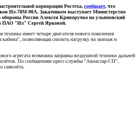
иастроительной корпорации Ростеха,
сообщает
, что
иков Ил-78М-90А. Заказчиком выступает Министерство
а обороны России Алексея Криворучко на ульяновский
я ПАО "Ил" Сергей Ярковой.
 техника имеет четыре двигателя нового поколения
 кабина", позволяющая снизить нагрузку на экипаж и
вого агрегата возможна заправка воздушной техники дальней
амолётов. По сообщениям пресс-службы "Авиастар-СП",
о самолёта.