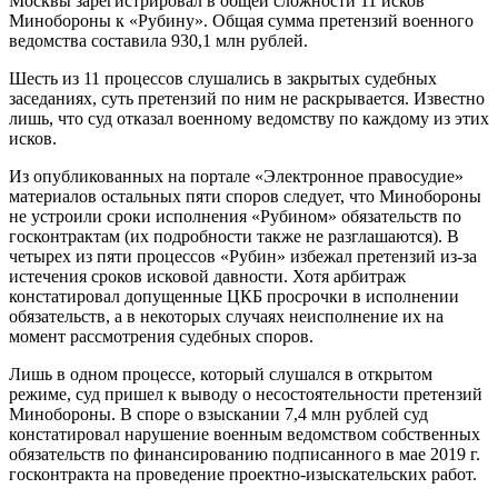
Москвы зарегистрировал в общей сложности 11 исков
Минобороны к «Рубину». Общая сумма претензий военного
ведомства составила 930,1 млн рублей.
Шесть из 11 процессов слушались в закрытых судебных
заседаниях, суть претензий по ним не раскрывается. Известно
лишь, что суд отказал военному ведомству по каждому из этих
исков.
Из опубликованных на портале «Электронное правосудие»
материалов остальных пяти споров следует, что Минобороны
не устроили сроки исполнения «Рубином» обязательств по
госконтрактам (их подробности также не разглашаются). В
четырех из пяти процессов «Рубин» избежал претензий из-за
истечения сроков исковой давности. Хотя арбитраж
констатировал допущенные ЦКБ просрочки в исполнении
обязательств, а в некоторых случаях неисполнение их на
момент рассмотрения судебных споров.
Лишь в одном процессе, который слушался в открытом
режиме, суд пришел к выводу о несостоятельности претензий
Минобороны. В споре о взыскании 7,4 млн рублей суд
констатировал нарушение военным ведомством собственных
обязательств по финансированию подписанного в мае 2019 г.
госконтракта на проведение проектно-изыскательских работ.