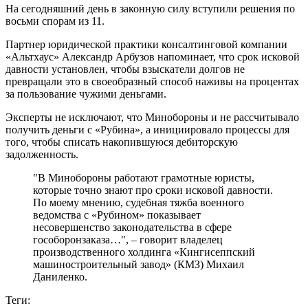
На сегодняшний день в законную силу вступили решения по
восьми спорам из 11.
Партнер юридической практики консалтинговой компании
«Альтхаус» Александр Арбузов напоминает, что срок исковой
давности установлен, чтобы взыскатели долгов не
превращали это в своеобразный способ наживы на процентах
за пользование чужими деньгами.
Эксперты не исключают, что Минобороны и не рассчитывало
получить деньги с «Рубина», а инициировало процессы для
того, чтобы списать накопившуюся дебиторскую
задолженность.
"В Минобороны работают грамотные юристы,
которые точно знают про сроки исковой давности.
По моему мнению, судебная тяжба военного
ведомства с «Рубином» показывает
несовершенство законодательства в сфере
гособоронзаказа…", – говорит владелец
производственного холдинга «Кингисеппский
машиностроительный завод» (КМЗ) Михаил
Даниленко.
Теги: