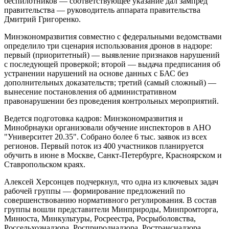
беспилотников — соответствующее указание дал зампред
правительства — руководитель аппарата правительства
Дмитрий Григоренко.
Минэкономразвития совместно с федеральными ведомствами
определило три сценария использования дронов в надзоре:
первый (приоритетный) — выявление признаков нарушений
с последующей проверкой; второй — выдача предписания об
устранении нарушений на основе данных с БАС без
дополнительных доказательств; третий (самый сложный) —
вынесение постановления об административном
правонарушении без проведения контрольных мероприятий.
Ведется подготовка кадров: Минэкономразвития и
Минобрнауки организовали обучение инспекторов в АНО
"Университет 20.35". Собрано более 6 тыс. заявок из всех
регионов. Первый поток из 400 участников планируется
обучить в июне в Москве, Санкт-Петербурге, Красноярском и
Ставропольском краях.
Алексей Херсонцев подчеркнул, что одна из ключевых задач
рабочей группы — формирование предложений по
совершенствованию нормативного регулирования. В состав
группы вошли представители Минприроды, Минпромторга,
Минюста, Минкультуры, Росреестра, Росрыболовства,
Россельхознадзора, Росприроднадзора, Ространснадзора,