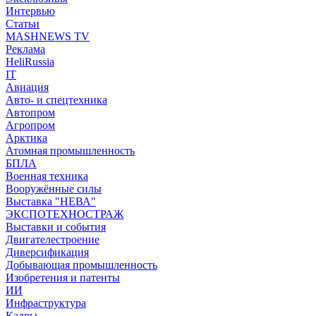
Интервью
Статьи
MASHNEWS TV
Реклама
HeliRussia
IT
Авиация
Авто- и спецтехника
Автопром
Агропром
Арктика
Атомная промышленность
БПЛА
Военная техника
Вооружённые силы
Выставка "НЕВА"
ЭКСПОТЕХНОСТРАЖ
Выставки и события
Двигателестроение
Диверсификация
Добывающая промышленность
Изобретения и патенты
ИИ
Инфраструктура
Кадры