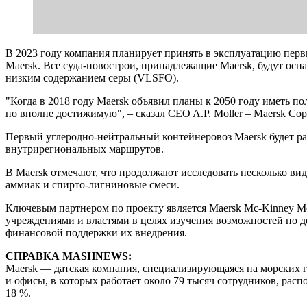
В 2023 году компания планирует принять в эксплуатацию перв
Maersk. Все суда-новострои, принадлежащие Maersk, будут ос
низким содержанием серы (VLSFO).
"Когда в 2018 году Maersk объявил планы к 2050 году иметь п
но вполне достижимую", – сказал CEO A.P. Moller – Maersk Со
Первый углеродно-нейтральный контейнеровоз Maersk будет раб
внутрирегиональных маршрутов.
В Maersk отмечают, что продолжают исследовать несколько вид
аммиак и спирто-лигниновые смеси.
Ключевым партнером по проекту является Maersk Mc-Kinney Mo
учреждениями и властями в целях изучения возможностей по д
финансовой поддержки их внедрения.
СПРАВКА MASHNEWS:
Maersk — датская компания, специализирующаяся на морских г
и офисы, в которых работает около 79 тысяч сотрудников, расп
18 %.