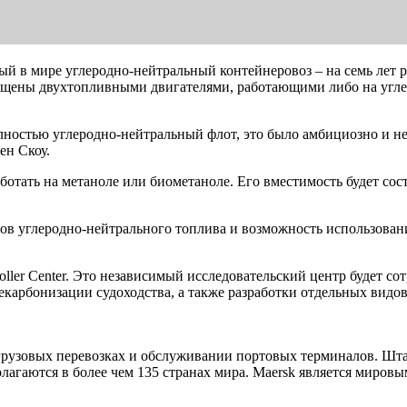
ый в мире углеродно-нейтральный контейнеровоз – на семь лет
нащены двухтопливными двигателями, работающими либо на угле
олностью углеродно-нейтральный флот, это было амбициозно и н
рен Скоу.
отать на метаноле или биометаноле. Его вместимость будет сост
ов углеродно-нейтрального топлива и возможность использовани
ller Center. Это независимый исследовательский центр будет 
екарбонизации судоходства, а также разработки отдельных видо
рузовых перевозках и обслуживании портовых терминалов. Штаб
олагаются в более чем 135 странах мира. Maersk является миров