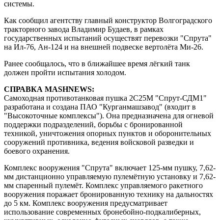
системы.
Как сообщил агентству главный конструктор Волгоградского
тракторного завода Владимир Будаев, в рамках
государственных испытаний осуществят перевозки "Спрута"
на Ил-76, Ан-124 и на внешней подвеске вертолёта Ми-26.
Ранее сообщалось, что в ближайшее время лёгкий танк
должен пройти испытания холодом.
СПРАВКА MASHNEWS:
Самоходная противотанковая пушка 2С25М "Спрут-СДМ1"
разработана и создана ПАО "Курганмашзавод" (входит в
"Высокоточные комплексы"). Она предназначена для огневой
поддержки подразделений, борьбы с бронированной
техникой, уничтожения опорных пунктов и оборонительных
сооружений противника, ведения войсковой разведки и
боевого охранения.
Комплекс вооружения "Спрута" включает 125-мм пушку, 7,62-
мм дистанционно управляемую пулемётную установку и 7,62-
мм спаренный пулемёт. Комплекс управляемого ракетного
вооружения поражает бронированную технику на дальностях
до 5 км. Комплекс вооружения предусматривает
использование современных бронебойно-подкалиберных,