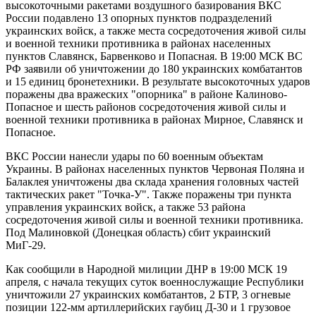
высокоточными ракетами воздушного базирования ВКС
России подавлено 13 опорных пунктов подразделений
украинских войск, а также места сосредоточения живой силы
и военной техники противника в районах населенных
пунктов Славянск, Барвенково и Попасная. В 19:00 МСК ВС
РФ заявили об уничтожении до 180 украинских комбатантов
и 15 единиц бронетехники. В результате высокоточных ударов
поражены два вражеских "опорника" в районе Калиново-
Попасное и шесть районов сосредоточения живой силы и
военной техники противника в районах Мирное, Славянск и
Попасное.
ВКС России нанесли удары по 60 военным объектам
Украины. В районах населенных пунктов Червоная Поляна и
Балаклея уничтожены два склада хранения головных частей
тактических ракет "Точка-У". Также поражены три пункта
управления украинских войск, а также 53 района
сосредоточения живой силы и военной техники противника.
Под Малиновкой (Донецкая область) сбит украинский
МиГ-29.
Как сообщили в Народной милиции ДНР в 19:00 МСК 19
апреля, с начала текущих суток военнослужащие Республики
уничтожили 27 украинских комбатантов, 2 БТР, 3 огневые
позиции 122-мм артиллерийских гаубиц Д-30 и 1 грузовое