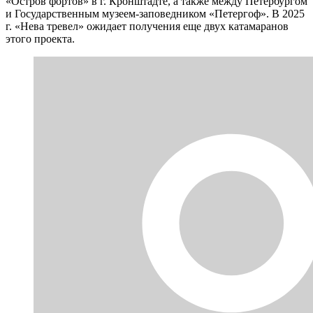
«Остров фортов» в г. Кронштадте, а также между Петербургом
и Государственным музеем-заповедником «Петергоф». В 2025
г. «Нева тревел» ожидает получения еще двух катамаранов
этого проекта.