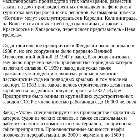
масштабировать производство этих катамаранов, разместив
заказы на двух производственных площадках на фоне роста
турпотока внутри российских регионов. Катамараны проекта
«Котлин» могут эксплуатироваться в Карелии, Калининграде,
на Волге и связанных с ней водохранилищах, а также в
Красноярске и Хабаровске, перечисляет представитель «Нева
тревела».
Судостроительное предприятие в Феодосии было основано в
1938 г., но его сооружение было прервано Великой
Отечественной войной. В 1947 г. завод был реорганизован,
ему было поручено начать производство торпедных катеров
из легких сплавов. С 1959 г. завод выпускал также
гражданскую продукцию, включая речные и морские
пассажирские суда на подводных крыльях, в том числе на
экспорт. С 1983 г. на заводе велось строительство десантных
кораблей на воздушной подушке проекта 12322 «Зубр».
Предприятие было одним из крупнейших судостроительных
заводов СССР с численностью работающих до 16 000 человек.
Завод «Море» специализируется на производстве скоростных
катеров, судов из легких сплавов, а также спасательных и
рабочих шлюпок из композитных материалов, говорится на
сайте предприятия. Производственные мощности верфи
позволяют перерабатывать до 3000 т чермета и до 1500 т