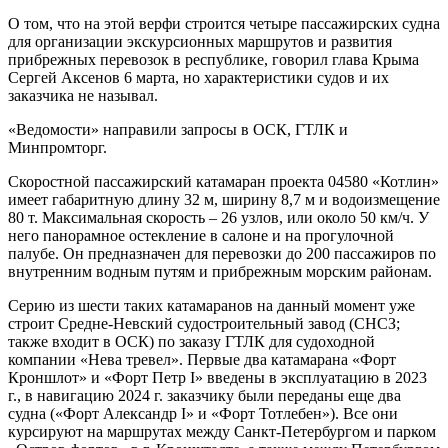
О том, что на этой верфи строится четыре пассажирских судна
для организации экскурсионных маршрутов и развития
прибрежных перевозок в республике, говорил глава Крыма
Сергей Аксенов 6 марта, но характеристики судов и их
заказчика не называл.
«Ведомости» направили запросы в ОСК, ГТЛК и
Минпромторг.
Скоростной пассажирский катамаран проекта 04580 «Котлин»
имеет габаритную длину 32 м, ширину 8,7 м и водоизмещение
80 т. Максимальная скорость – 26 узлов, или около 50 км/ч. У
него панорамное остекление в салоне и на прогулочной
палубе. Он предназначен для перевозки до 200 пассажиров по
внутренним водным путям и прибрежным морским районам.
Серию из шести таких катамаранов на данный момент уже
строит Средне-Невский судостроительный завод (СНСЗ;
также входит в ОСК) по заказу ГТЛК для судоходной
компании «Нева тревел». Первые два катамарана «Форт
Кроншлот» и «Форт Петр I» введены в эксплуатацию в 2023
г., в навигацию 2024 г. заказчику были переданы еще два
судна («Форт Александр I» и «Форт Тотлебен»). Все они
курсируют на маршрутах между Санкт-Петербургом и парком