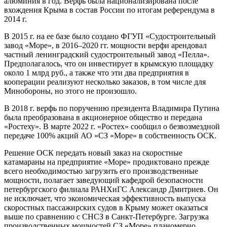
алюминия в год. Верфь была национализирована после
вхождения Крыма в состав России по итогам референдума в
2014 г.
В 2015 г. на ее базе было создано ФГУП «Судостроительный
завод «Море», в 2016–2020 гг. мощности верфи арендовал
частный ленинградский судостроительный завод «Пелла».
Предполагалось, что он инвестирует в крымскую площадку
около 1 млрд руб., а также что эти два предприятия в
кооперации реализуют несколько заказов, в том числе для
Минобороны, но этого не произошло.
В 2018 г. верфь по поручению президента Владимира Путина
была преобразована в акционерное общество и передана
«Ростеху». В марте 2022 г. «Ростех» сообщил о безвозмездной
передаче 100% акций АО «СЗ «Море» в собственность ОСК.
Решение ОСК передать новый заказ на скоростные
катамараны на предприятие «Море» продиктовано прежде
всего необходимостью загрузить его производственные
мощности, полагает заведующий кафедрой безопасности
петербургского филиала РАНХиГС Александр Дмитриев. Он
не исключает, что экономическая эффективность выпуска
скоростных пассажирских судов в Крыму может оказаться
выше по сравнению с СНСЗ в Санкт-Петербурге. Загрузка
производственных мощностей СЗ «Море» планомерно