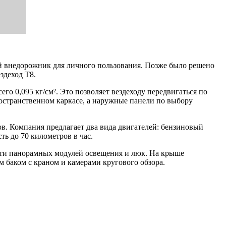
вый внедорожник для личного пользования. Позже было решено
здеход T8.
о 0,095 кг/см². Это позволяет вездеходу передвигаться по
ространственном каркасе, а наружные панели по выбору
в. Компания предлагает два вида двигателей: бензиновый
ь до 70 километров в час.
ести панорамных модулей освещения и люк. На крыше
 баком с краном и камерами кругового обзора.