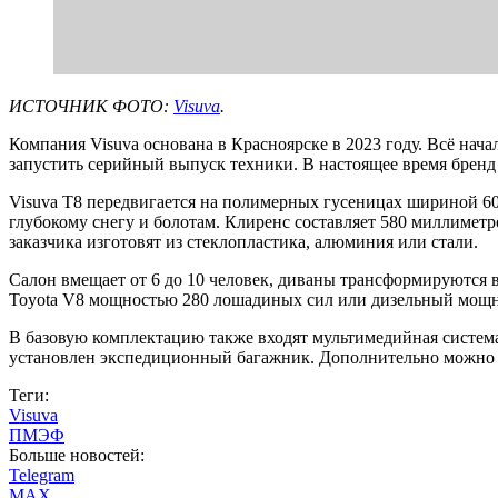
ИСТОЧНИК ФОТО:
Visuva
.
Компания Visuva основана в Красноярске в 2023 году. Всё нач
запустить серийный выпуск техники. В настоящее время бренд 
Visuva T8 передвигается на полимерных гусеницах шириной 600
глубокому снегу и болотам. Клиренс составляет 580 миллимет
заказчика изготовят из стеклопластика, алюминия или стали.
Салон вмещает от 6 до 10 человек, диваны трансформируются 
Toyota V8 мощностью 280 лошадиных сил или дизельный мощнос
В базовую комплектацию также входят мультимедийная система
установлен экспедиционный багажник. Дополнительно можно о
Теги:
Visuva
ПМЭФ
Больше новостей:
Telegram
MAX