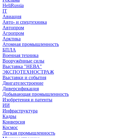
HeliRussia
IT
Авиация
Авто- и спецтехника
Автопром
Агропром
Арктика
Атомная промышленность
БПЛА
Военная техника
Вооружённые силы
Выставка "НЕВА"
ЭКСПОТЕХНОСТРАЖ
Выставки и события
Двигателестроение
Диверсификация
Добывающая промышленность
Изобретения и патенты
ИИ
Инфраструктура
Кадры
Конверсия
Космос
Легкая промышленность