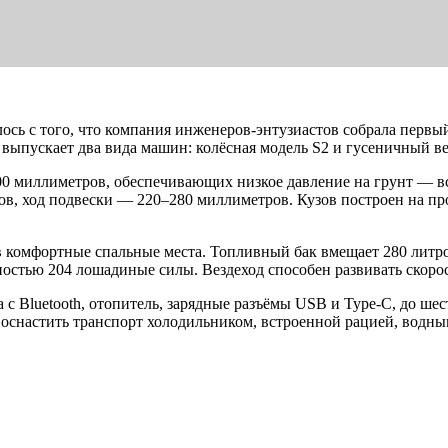
алось с того, что компания инженеров-энтузиастов собрала пер
выпускает два вида машин: колёсная модель S2 и гусеничный ве
 миллиметров, обеспечивающих низкое давление на грунт — всег
ров, ход подвески — 220–280 миллиметров. Кузов построен на п
в комфортные спальные места. Топливный бак вмещает 280 литро
тью 204 лошадиные силы. Вездеход способен развивать скорост
 с Bluetooth, отопитель, зарядные разъёмы USB и Type-C, до ш
снастить транспорт холодильником, встроенной рацией, водным