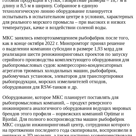
готовой продукции в сутки, габаритные размеры – 18,7 м в
длину и 8,5 м в ширину. Собранное в единую
технологическую линию оборудование планируется
испытывать в испытательном центре в условиях, характерных
для реального морского промысла – при высоких и низких
температурах, качке и воздействии соленой воды.
МКС занялись импортозамещением рыбофабрик после того,
как в конце октября 2022 г. Минпромторг принял решение
о выделении компании субсидии в размере 1,93 млрд для
реализации шести реинжиниринговых проектов по запуску
серийного производства комплектующего оборудования для
рыбопромысловых судов: компрессорно-конденсаторных
агрегатов трюмных холодильных машин, рыбофабрик,
рыбомучных установок, элеваторов для транспортировки
рыбопродукции, морских измельчителей отходов,
оборудования для RSW-танков и др.
Оборудование, которое МКС планирует поставлять для
рыбопромысловых компаний, – продукт реверсного
инжиниринга аналогичного оборудования ведущих мировых
брендов этого профиля – норвежских компаний Optimar и
Bjordal. Для полного воспроизводства машин рыбофабрик
МКС создали инжиниринговый центр, сотрудники которого
на протяжении последнего года скопировали, воспроизвели в
чертежах и 3D-моделях, а также частично усовершенствовали