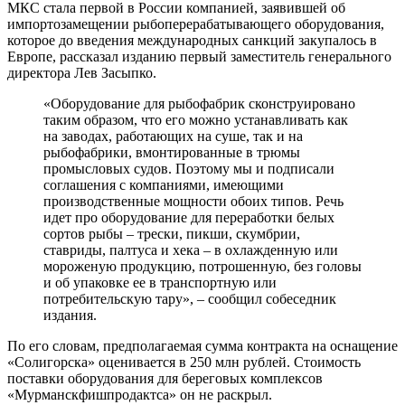
МКС стала первой в России компанией, заявившей об
импортозамещении рыбоперерабатывающего оборудования,
которое до введения международных санкций закупалось в
Европе, рассказал изданию первый заместитель генерального
директора Лев Засыпко.
«Оборудование для рыбофабрик сконструировано
таким образом, что его можно устанавливать как
на заводах, работающих на суше, так и на
рыбофабрики, вмонтированные в трюмы
промысловых судов. Поэтому мы и подписали
соглашения с компаниями, имеющими
производственные мощности обоих типов. Речь
идет про оборудование для переработки белых
сортов рыбы – трески, пикши, скумбрии,
ставриды, палтуса и хека – в охлажденную или
мороженую продукцию, потрошенную, без головы
и об упаковке ее в транспортную или
потребительскую тару», – сообщил собеседник
издания.
По его словам, предполагаемая сумма контракта на оснащение
«Солигорска» оценивается в 250 млн рублей. Стоимость
поставки оборудования для береговых комплексов
«Мурманскфишпродактса» он не раскрыл.