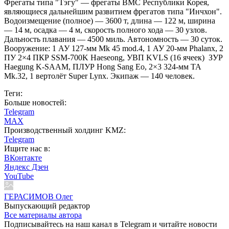
Фрегаты типа "Тэгу" — фрегаты ВМС Республики Корея,
являющиеся дальнейшим развитием фрегатов типа "Инчхон".
Водоизмещение (полное) — 3600 т, длина — 122 м, ширина
— 14 м, осадка — 4 м, скорость полного хода — 30 узлов.
Дальность плавания — 4500 миль. Автономность — 30 суток.
Вооружение: 1 АУ 127-мм Mk 45 mod.4, 1 АУ 20-мм Phalanx, 2
ПУ 2×4 ПКР SSM-700K Haeseong, УВП KVLS (16 ячеек) ЗУР
Haegung K-SAAM, ПЛУР Hong Sang Eo, 2×3 324-мм ТА
Mk.32, 1 вертолёт Super Lynx. Экипаж — 140 человек.
Теги:
Больше новостей:
Telegram
MAX
Производственный холдинг KMZ:
Telegram
Ищите нас в:
ВКонтакте
Яндекс Дзен
YouTube
ГЕРАСИМОВ Олег
Выпускающий редактор
Все материалы автора
Подписывайтесь на наш канал в Telegram и читайте новости